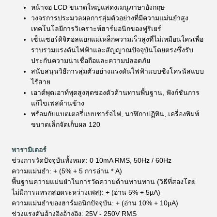
หน้าจอ LCD ขนาดใหญ่แสดงเมนูภาษาอังกฤษ
วงจรการประมวลผลการสุ่มตัวอย่างที่มีความแม่นยำสูง
เทคโนโลยีการวิเคราะห์ฮาร์มอนิกของฟูริเยร์
เซ็นเซอร์ดิจิตอลแยกแม่เหล็กความเร็วสูงที่ไม่เหมือนใครเพื่อ
รวบรวมแรงดันไฟฟ้าและสัญญาณปัจจุบันโดยตรงซึ่งรับ
ประกันความน่าเชื่อถือและความปลอดภัย
สนับสนุนวิธีการสุ่มตัวอย่างแรงดันไฟฟ้าแบบซิงโครนัสแบบ
ไร้สาย
เอาต์พุตเอาท์พุตสูงสุดของตัวต้านทานพื้นฐาน, ฟังก์ชันการ
แก้ไขเฟสด้านข้าง
พร้อมกับแบตเตอรี่แบบชาร์จไฟ, นาฬิกาปฏิทิน, เครื่องพิมพ์
ขนาดเล็กจัดเก็บผล 120
พารามิเตอร์
ช่วงการวัดปัจจุบันทั้งหมด: 0 10mA RMS, 50Hz / 60Hz
ความแม่นยำ: + (5% + 5 การอ่าน * A)
พื้นฐานความแม่นยำในการวัดความต้านทานทาน (วิธีที่สองโดย
ไม่มีการแทรกสอดระหว่างเฟส): + (อ่าน 5% + 5µA)
ความแม่นยำของฮาร์มอนิกปัจจุบัน: + (อ่าน 10% + 10µA)
ช่วงแรงดันอ้างอิงอ้างอิง: 25V - 250V RMS