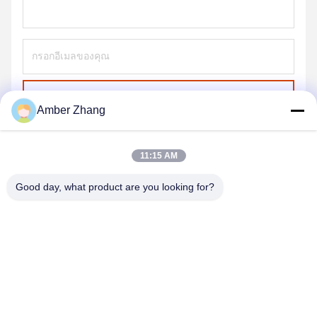
ส่ง
Amber Zhang
11:15 AM
Good day, what product are you looking for?
WUHAN GDZX POWER EQUIPMENT CO.,
LTD
sales@gdzxdl.com
86--17362949750