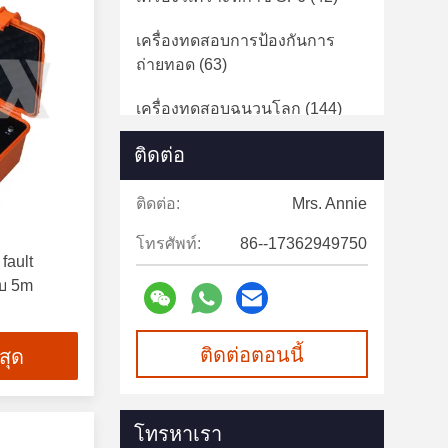
เครื่องทดสอบการป้องกันการ
ถ่ายทอด
(63)
เครื่องทดสอบฉนวนโลก
(144)
ติดต่อ
CT PT Analyzer
(22)
เครื่องวิเคราะห์คุณภาพไฟฟ้า
ติดต่อ:
Mrs. Annie
(51)
โทรศัพท์:
86--17362949750
fault
อุปกรณ์ทดสอบ Lightning
บ 5m
Arrester
(45)
อุปกรณ์ทดสอบประจุแบตเตอรี่
ติดต่อตอนนี้
่สุด
(25)
เครื่องทดสอบกระแสไฟฟ้า
(10)
โทรหาเรา