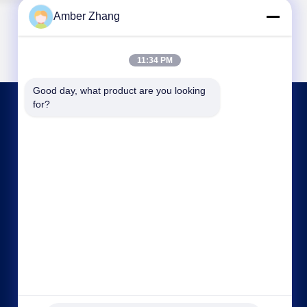
Amber Zhang
11:34 PM
Good day, what product are you looking 
for?
ติดต่อเรา
sales@gdzxdl.com
86--17362949750
No.1 Fenghuangyuan Second Road, Jiangxia
District, Wuhan City, Hubei Province, China