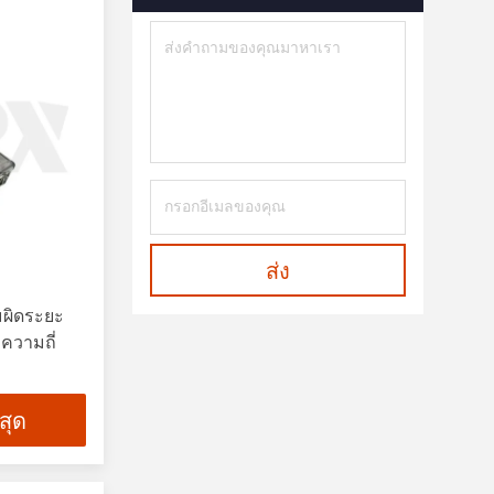
ส่ง
ามผิดระยะ
ความถี่
่สุด