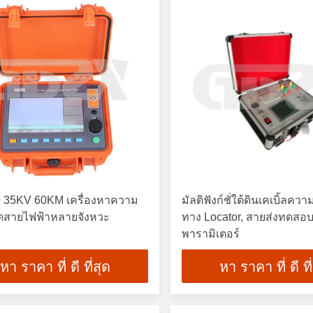
 35KV 60KM เครื่องหาความ
มัลติฟังก์ชั่ใต้ดินเคเบิ้ลคว
ดสายไฟฟ้าหลายจังหวะ
ทาง Locator, สายส่งทดสอบ
พารามิเตอร์
หา ราคา ที่ ดี ที่สุด
หา ราคา ที่ ดี ที