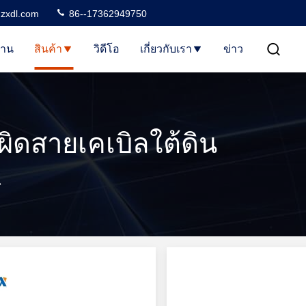
zxdl.com
86--17362949750
้าน
สินค้า
วิดีโอ
เกี่ยวกับเรา
ข่าว
ผิดสายเคเบิลใต้ดิน
น