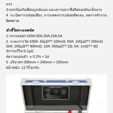
แรง
3วงจรป้องกันที่สมบูรณ์แบบ และความน่าเชื่อถือของมันแข็งแรง
4. ระเบิดการปล่อยเสียง, การแสดงการปล่อยชัดเจน, ลดการทํางาน
ผิดพลาด
ตัวชี้วัดทางเทคนิค
1.กระแสออก:100A,50A,20A,10A,5A
2. ระยะการวัด:100A: 50μΩ?? 100mΩ; 50A: 100μΩ?? 200mΩ
20A: 200μΩ?? 800mΩ; 10A: 500μΩ?? 2Ω; 5A: 1mΩ?? 4Ω
3การแก้ไข:0.1μΩ
4ความแม่นยํา: ± 0.2% + 2d
5. ปริมาตร:390mm × 240mm × 250mm
6น้ําหนัก: 12 กิโลกรัม