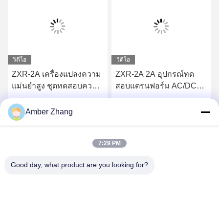
วิดีโอ
วิดีโอ
ZXR-2A เครื่องแปลงความ
ZXR-2A 2A อุปกรณ์ทด
แม่นยําสูง ชุดทดสอบความ
สอบแตรนฟอร์ม AC/DC
ต้านทาน DC 1mΩ - 2kΩ
เครื่องทดสอบความ
ระยะการวัด
ต้านทานการล่ออัดอัด
หา ราคา ที่ ดี ที่สุด
หา ราคา ที่ ดี ที่สุด
Amber Zhang
7:29 PM
Good day, what product are you looking for?
WUHAN GDZX POWER EQUIPMENT CO.,
LTD