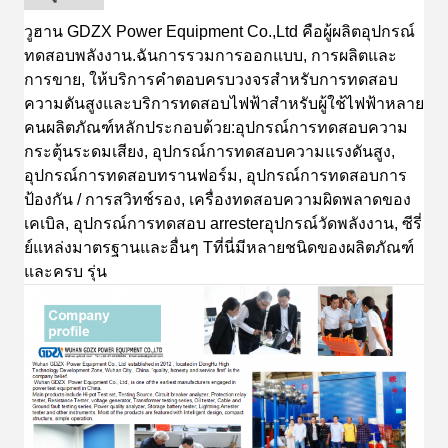
วูฮาน GDZX Power Equipment Co.,Ltd
คือ
ผู้ผลิตอุปกรณ์
ทดสอบพลังงาน
.
ฉัน
การรวม
การออกแบบ
, การผลิตและ
การขาย, ให้บริการคําตอบครบวงจรสําหรับการทดสอบ
ความดันสูงและบริการทดสอบไฟฟ้าสําหรับผู้ใช้ไฟฟ้าหลาย
คน
ผลิตภัณฑ์หลักประกอบด้วย:
อุปกรณ์การทดสอบความ
กระตุ้นระดมเสียง, อุปกรณ์การทดสอบความแรงดันสูง,
อุปกรณ์การทดสอบทรานฟอร์ม, อุปกรณ์การทดสอบการ
ป้องกัน / การสวิทช์รอง, เครื่องทดสอบความผิดพลาดของ
เคเบิล, อุปกรณ์การทดสอบ arresterอุปกรณ์วัดพลังงาน, ซีรี่
ย์แหล่งมาตรฐาน
และอื่นๆ
T
ที่นี่มีหลายชนิดของผลิตภัณฑ์
และครบ
รุ่น