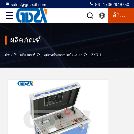
sales@gdzxdl.com
86--17362949750
อ้างอิง
ผลิตภัณฑ์
>
>
>
บ้าน
ผลิตภัณฑ์
อุปกรณ์ทดสอบหม้อแปลง
ZXR-100A 100A Output Wide Measuring Transformer Testing Equipment ความละเอียด 0.1μΩ น้ําหนัก 12 กิโลกรัม